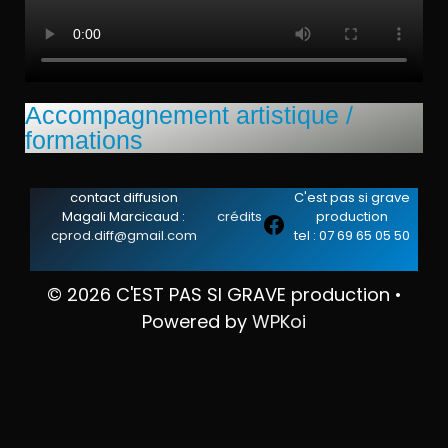
Accompagnement artistique /
formations
contact diffusion
C'est pas si grave
Magali Marcicaud :
crédits
production
Facebook
cprod.diff@gmail.com
tel : 07 69 65 05 50
© 2026 C'EST PAS SI GRAVE production
•
Powered by
WPKoi